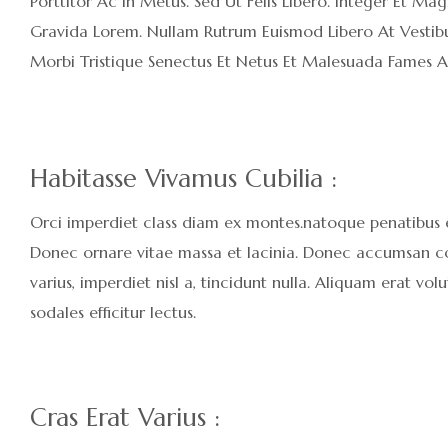
Porttitor Ac In Metus. Sed Ut Felis Libero. Integer Et Ma
Gravida Lorem. Nullam Rutrum Euismod Libero At Vestibul
Morbi Tristique Senectus Et Netus Et Malesuada Fames 
Habitasse Vivamus Cubilia :
Orci imperdiet class diam ex montes.natoque penatibus et 
Donec ornare vitae massa et lacinia. Donec accumsan cong
varius, imperdiet nisl a, tincidunt nulla. Aliquam erat v
sodales efficitur lectus.
Cras Erat Varius :