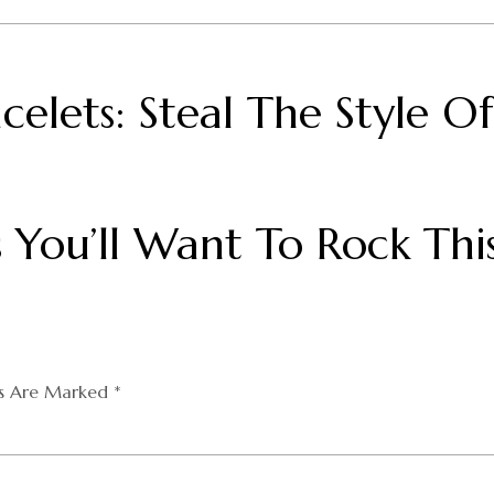
acelets: Steal The Style Of
s You’ll Want To Rock Thi
ds Are Marked
*