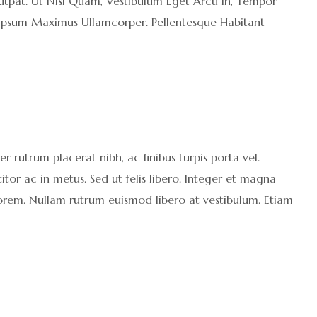
olutpat. Ut Nisl Quam, Vestibulum Eget Arcu In, Tempor
e Ipsum Maximus Ullamcorper. Pellentesque Habitant
 rutrum placerat nibh, ac finibus turpis porta vel.
or ac in metus. Sed ut felis libero. Integer et magna
 lorem. Nullam rutrum euismod libero at vestibulum. Etiam