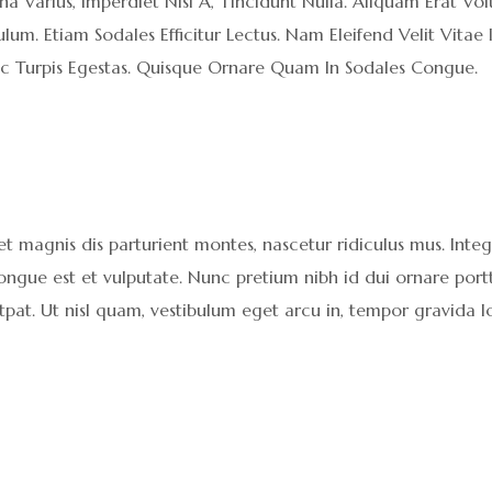
gna Varius, Imperdiet Nisl A, Tincidunt Nulla. Aliquam Erat V
um. Etiam Sodales Efficitur Lectus. Nam Eleifend Velit Vita
Ac Turpis Egestas. Quisque Ornare Quam In Sodales Congue.
magnis dis parturient montes, nascetur ridiculus mus. Integer
ue est et vulputate. Nunc pretium nibh id dui ornare porttit
olutpat. Ut nisl quam, vestibulum eget arcu in, tempor gravida